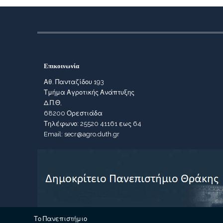
Επικοινωνία
Αθ. Πανταζίδου 193
Τμήμα Αγροτικής Ανάπτυξης
Δ.Π.Θ,
68200 Ορεστιάδα
Τηλέφωνο: 25520 41161 εως 64
Email: secr@agro.duth.gr
Το Πανεπιστήμιο