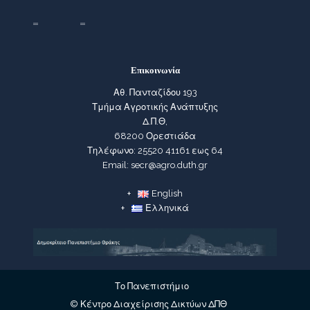
Επικοινωνία
Αθ. Πανταζίδου 193
Τμήμα Αγροτικής Ανάπτυξης
Δ.Π.Θ,
68200 Ορεστιάδα
Τηλέφωνο: 25520 41161 εως 64
Email: secr@agro.duth.gr
English
Ελληνικά
Το Πανεπιστήμιο
© Κέντρο Διαχείρισης Δικτύων ΔΠΘ