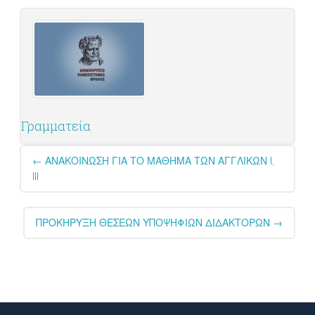
Γραμματεία
Post
←
ΑΝΑΚΟΙΝΩΣΗ ΓΙΑ ΤΟ ΜΑΘΗΜΑ ΤΩΝ ΑΓΓΛΙΚΩΝ I,
navigation
III
ΠΡΟΚΗΡΥΞΗ ΘΕΣΕΩΝ ΥΠΟΨΗΦΙΩΝ ΔΙΔΑΚΤΟΡΩΝ
→