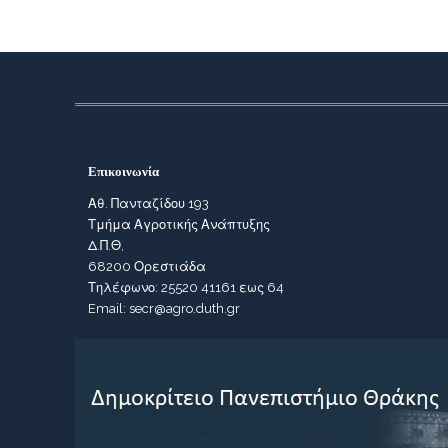
Επικοινωνία
Αθ. Πανταζίδου 193
Τμήμα Αγροτικής Ανάπτυξης
Δ.Π.Θ,
68200 Ορεστιάδα
Τηλέφωνο: 25520 41161 εως 64
Email: secr@agro.duth.gr