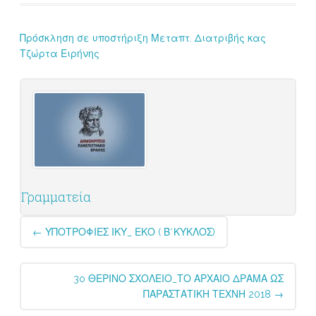
Πρόσκληση σε υποστήριξη Μεταπτ. Διατριβής κας
Τζώρτα Ειρήνης
Γραμματεία
Post
←
ΥΠΟΤΡΟΦΙΕΣ ΙΚΥ_ ΕΚΟ ( Β΄ΚΥΚΛΟΣ)
navigation
3o ΘΕΡΙΝΟ ΣΧΟΛΕΙΟ_ΤΟ ΑΡΧΑΙΟ ΔΡΑΜΑ ΩΣ
ΠΑΡΑΣΤΑΤΙΚΗ ΤΕΧΝΗ 2018
→