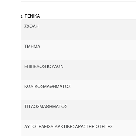
1.
ΓΕ
Ν
Ι
Κ
Α
ΣΧΟ
Λ
Η
Τ
Μ
Η
Μ
Α
ΕΠ
Ι
Π
Ε
ΔΟ
Σ
Π
Ο
Υ
Δ
Ω
Ν
Κ
Ω
ΔΙ
Κ
ΟΣ
Μ
Α
Θ
Η
Μ
Α
Τ
ΟΣ
ΤΙ
Τ
Λ
ΟΣ
Μ
Α
Θ
Η
Μ
Α
Τ
ΟΣ
Α
ΥΤ
Ο
Τ
Ε
Λ
Ε
ΙΣ
ΔΙ
Δ
Α
Κ
ΤΙ
Κ
Ε
Σ
Δ
Ρ
Α
ΣΤ
Η
Ρ
Ι
Ο
Τ
Η
Τ
Ε
Σ