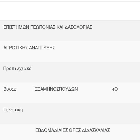
ΕΠΙΣΤΗΜΩΝ ΓΕΩΠΟΝΙΑΣ ΚΑΙ ΔΑΣΟΛΟΓΙΑΣ
ΑΓΡΟΤΙΚΗΣ ΑΝΑΠΤΥΞΗΣ
Π
ρ
ο
π
τ
υ
χ
ι
α
κό
Β0012
Ε
ΞΑ
Μ
Η
Ν
Ο
Σ
Π
Ο
Υ
Δ
Ω
Ν
4
Ο
Γενετική
Ε
Β
ΔΟ
Μ
Α
Δ
Ι
Α
Ι
Ε
Σ
Ω
Ρ
Ε
Σ ΔΙΔ
Α
Σ
Κ
Α
Λ
Ι
Α
Σ