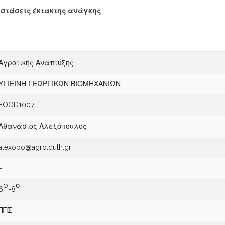
αστάσεις έκτακτης ανάγκης
Αγροτικής Ανάπτυξης
ΥΓΙΕΙΝΗ ΓΕΩΡΓΙΚΩΝ ΒΙΟΜΗΧΑΝΙΩΝ
FOOD1007
Αθανάσιος Αλεξόπουλος
alexopo@agro.duth.gr
–
o
ο
6
-8
ΠΠΣ