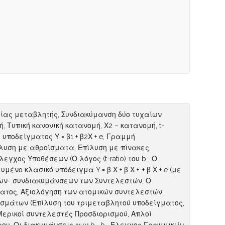
αίας μεταβλητής, Συνδιακύμανση δύο τυχαίων
 Τυπική κανονική κατανομή, Χ2 – κατανομή, t-
ποδείγματος Υ = β1 + β2Χ + e, Γραμμή
ίλυση με αθροίσματα, Επίλυση με πίνακες,
γχος Υποθέσεων (Ο λόγος (t-ratio) του b , Ο
νο κλασικό υπόδειγμα Y = β Χ + β Χ +..+ β Χ + e (με
νσεων- συνδιακυμάνσεων των Συντελεστών, Ο
ατος, Αξιολόγηση των ατομικών συντελεστών,
ροισμάτων (Επίλυση του τριμεταβλητού υποδείγματος,
ερικοί συντελεστές Προσδιορισμού, Απλοί