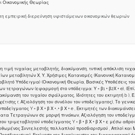
ι Οικονομικής Θεωρίας
 εμπειρική διερεύνηση υφιστάμενων οικονομικών θεωριών
η τιμή τυχαίας μεταβλητής, διακύμανση, τυπική απόκλιση τυχ
ίων μεταβλητών Χ, Υ, Χρήσιμες Κατανομές (Κανονική Κατανομή,
βλητό Υπόδειγμα) (Οικονομική Θεωρία, Βασικές Υποθέσεις του υ
 τετραγώνων (εφαρμογή στο υπόδειγμα: Υ = β1 + β2Χ + e), (Επ
μανση του τυχαίου σφάλματος, Ιδιότητες του εκτιμητή b ), Έλε
ισης r, Αξιολόγηση του συνόλου του υποδείγματος), Το γενικευμέ
οδείγματος Y = β Χ + β Χ +..+ β Χ + e , Εκτιμητές των διακυμά
ματα Τετραγώνων σε μορφή πινάκων, Αξιολόγηση του υποδείγμ
ου τριμεταβλητού υποδείγματος Y = β + β Χ + β Χ + ε μέσω αθ
ρθωμένος Συντελεστής πολλαπλού προσδιορισμού , Απλοί και Μ