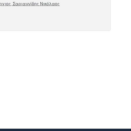
ργιος, Σαριαννίδης Νικόλαος