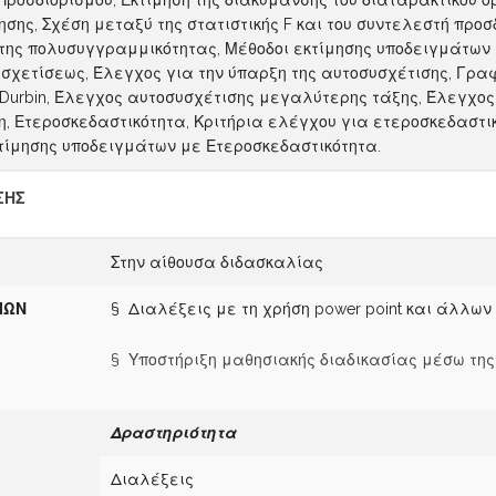
ροσδιορισμού, Εκτίμηση της διακύμανσης του διαταρακτικού όρ
ης, Σχέση μεταξύ της στατιστικής F και του συντελεστή προσ
της πολυσυγγραμμικότητας, Μέθοδοι εκτίμησης υποδειγμάτων 
υσχετίσεως, Έλεγχος για την ύπαρξη της αυτοσυσχέτισης, Γρα
ου Durbin, Έλεγχος αυτοσυσχέτισης μεγαλύτερης τάξης, Έλεγχος
, Ετεροσκεδαστικότητα, Κριτήρια ελέγχου για ετεροσκεδαστι
εκτίμησης υποδειγμάτων με Ετεροσκεδαστικότητα.
ΣΗΣ
Στην αίθουσα διδασκαλίας
ΙΩΝ
§ Διαλέξεις με τη χρήση power point και άλλω
§ Υποστήριξη μαθησιακής διαδικασίας μέσω της
Δραστηριότητα
Διαλέξεις