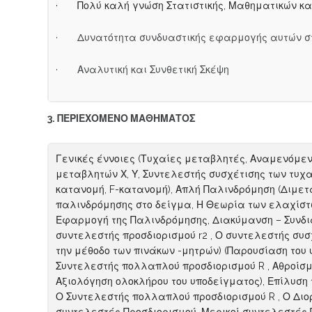
· Πολύ καλή γνώση Στατιστικής, Μαθηματικών κα
· Δυνατότητα συνδυαστικής εφαρμογής αυτών στη
· Αναλυτική και Συνθετική Σκέψη
3. ΠΕΡΙΕΧΟΜΕΝΟ ΜΑΘΗΜΑΤΟΣ
Γενικές έννοιες (Τυχαίες μεταβλητές, Αναμενόμεν
μεταβλητών Χ, Υ, Συντελεστής συσχέτισης των τυχα
κατανομή, F-κατανομή), Απλή Παλινδρόμηση (Διμετα
παλινδρόμησης στο δείγμα, Η Θεωρία των ελαχίστων
Εφαρμογή της Παλινδρόμησης, Διακύμανση – Συνδιακύ
συντελεστής προσδιορισμού r2 , Ο συντελεστής συσχέτ
την μέθοδο των πινάκων -μητρών) (Παρουσίαση του υπ
Συντελεστής πολλαπλού προσδιορισμού R , Αθροίσ
Αξιολόγηση ολοκλήρου του υποδείγματος), Επίλυση τ
Ο Συντελεστής πολλαπλού προσδιορισμού R , Ο Διο