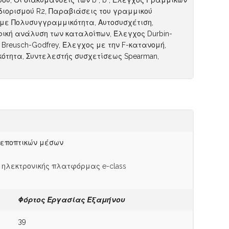
ου, Οι διακυμάνσεις των b , b , Έλεγχος Γραμμικών
διορισμού R2, Παραβιάσεις του γραμμικού
με Πολυσυγγραμμικότητα, Αυτοσυσχέτιση,
φική ανάλυση των καταλοίπων, Έλεγχος Durbin-
 Breusch-Godfrey, Έλεγχος με την F-κατανομή,
κότητα, Συντελεστής συσχετίσεως Spearman,
ν εποπτικών μέσων
 ηλεκτρονικής πλατφόρμας e-class
Φόρτος Εργασίας
Εξαμήνου
39