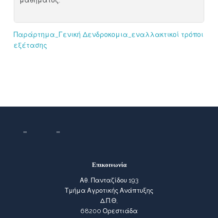
μαθήματος.
Παράρτημα_Γενική Δενδροκομια_εναλλακτικοί τρόποι
εξέτασης
Επικοινωνία
Αθ. Πανταζίδου 193
Τμήμα Αγροτικής Ανάπτυξης
Δ.Π.Θ,
68200 Ορεστιάδα