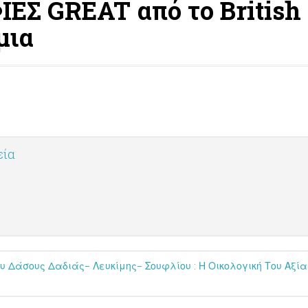
Σ GREAT από το British C
μια
εία
 Δάσους Δαδιάς– Λευκίμης– Σουφλίου : Η Οικολογική Του Αξία