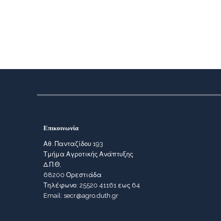
Επικοινωνία
Αθ. Πανταζίδου 193
Τμήμα Αγροτικής Ανάπτυξης
Δ.Π.Θ,
68200 Ορεστιάδα
Τηλέφωνο: 25520 41161 εως 64
Email: secr@agro.duth.gr