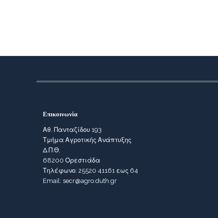
Επικοινωνία
Αθ. Πανταζίδου 193
Τμήμα Αγροτικής Ανάπτυξης
Δ.Π.Θ,
68200 Ορεστιάδα
Τηλέφωνο: 25520 41161 εως 64
Email: secr@agro.duth.gr