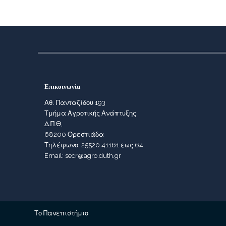
Επικοινωνία
Αθ. Πανταζίδου 193
Τμήμα Αγροτικής Ανάπτυξης
Δ.Π.Θ,
68200 Ορεστιάδα
Τηλέφωνο: 25520 41161 εως 64
Email: secr@agro.duth.gr
Το Πανεπιστήμιο